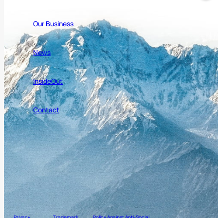
Our Business
News
InsideOut
Contact
Privacy
Trademark
Policy Against Anti-Social