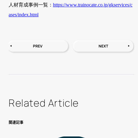
人材育成事例一覧：
https://www.trainocate.co.jp/gkservices/c
ases/index.html
PREV
NEXT
Related Article
関連記事