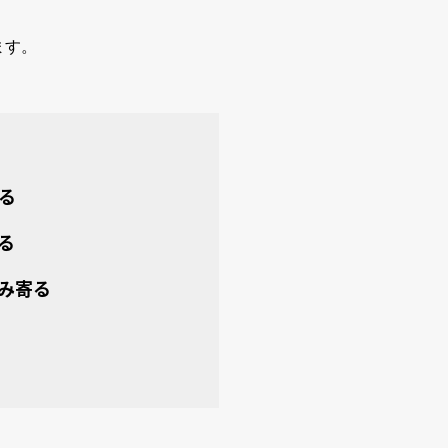
ます。
る
る
み寄る