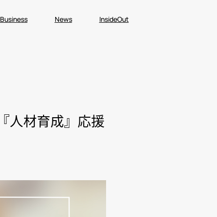
 Business
News
InsideOut
の『人材育成』応援