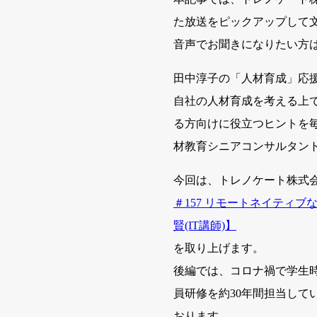
た放送をピックアップして
音声でお聞きになりたい方は、
田中淳子の「人材育成」応
自社の人材育成を考える上
る方向けに役立つヒントを毎
材教育シニアコンサルタン
今回は、トレノケート株式
＃157 リモートネイティブ
賢(IT講師)】
を取り上げます。
後編では、コロナ禍で学生
員研修を約30年間担当し
おります。